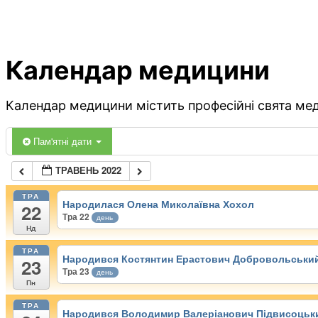
Календар медицини
Календар медицини містить професійні свята меди
Пам'ятні дати
ТРАВЕНЬ 2022
ТРА
Народилася Олена Миколаївна Хохол
22
Тра 22
день
Нд
ТРА
Народився Костянтин Ерастович Добровольськи
23
Тра 23
день
Пн
ТРА
Народився Володимир Валеріанович Підвисоцьк