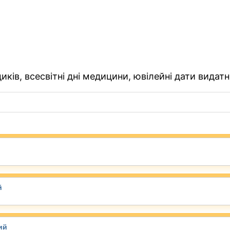
ків, всесвітні дні медицини, ювілейні дати видатн
й
ий