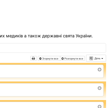
их медиків а також державні свята України.
День
Згорнути все
Розгорнути все