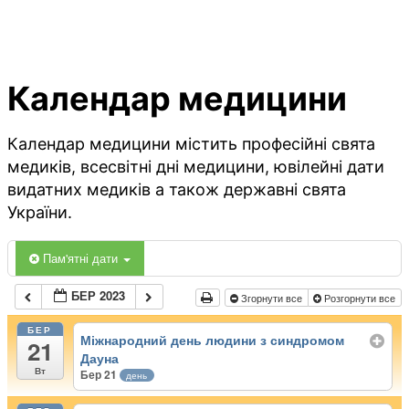
Календар медицини
Календар медицини містить професійні свята
медиків, всесвітні дні медицини, ювілейні дати
видатних медиків а також державні свята
України.
Пам'ятні дати
БЕР 2023
Згорнути все
Розгорнути все
БЕР
Міжнародний день людини з синдромом
21
Дауна
Вт
Бер 21
день