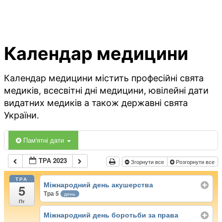
Календар медицини
Календар медицини містить професійні свята
медиків, всесвітні дні медицини, ювілейні дати
видатних медиків а також державні свята
України.
Пам'ятні дати
ТРА 2023
Згорнути все
Розгорнути все
ТРА
Міжнародний день акушерства
5
Тра 5
день
Пт
Міжнародний день боротьби за права