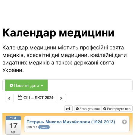
Календар медицини
Календар медицини містить професійні свята
медиків, всесвітні дні медицини, ювілейні дати
видатних медиків а також державні свята
України.
Пам'ятні дати
СІЧ – ЛЮТ 2024
Згорнути все
Розгорнути все
СІЧ
Петрунь Микола Михайлович (1924-2013)
17
Січ 17
день
Ср