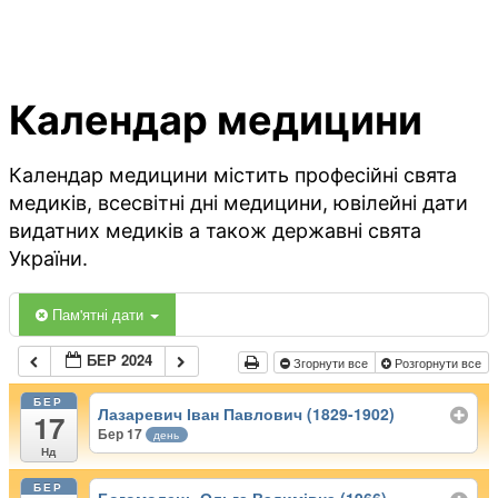
Календар медицини
Календар медицини містить професійні свята
медиків, всесвітні дні медицини, ювілейні дати
видатних медиків а також державні свята
України.
Пам'ятні дати
БЕР 2024
Згорнути все
Розгорнути все
БЕР
Лазаревич Іван Павлович (1829-1902)
17
Бер 17
день
Нд
БЕР