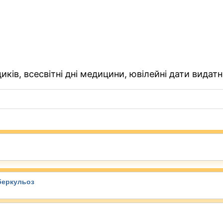
ків, всесвітні дні медицини, ювілейні дати видатн
беркульоз