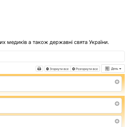
их медиків а також державні свята України.
День
Згорнути все
Розгорнути все