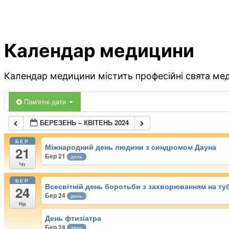
Календар медицини
Календар медицини містить професійні свята меди
Пам'ятні дати
БЕРЕЗЕНЬ – КВІТЕНЬ 2024
БЕР
Міжнародний день людини з синдромом Дауна
21
Бер 21
день
Чт
БЕР
Всесвітній день боротьби з захворюванням на ту
24
Бер 24
день
Нд
День фтизіатра
Бер 24
день