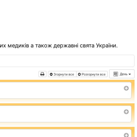
их медиків а також державні свята України.
День
Згорнути все
Розгорнути все