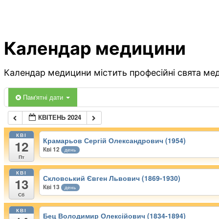
Календар медицини
Календар медицини містить професійні свята меди
Пам'ятні дати
КВІТЕНЬ 2024
КВІ
Крамарьов Сергій Олександрович (1954)
12
Кві 12
день
Пт
КВІ
Скловський Євген Львович (1869-1930)
13
Кві 13
день
Сб
КВІ
Бец Володимир Олексійович (1834-1894)