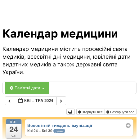
Календар медицини
Календар медицини містить професійні свята
медиків, всесвітні дні медицини, ювілейні дати
видатних медиків а також державні свята
України.
Пам'ятні дати
КВІ – ТРА 2024
Згорнути все
Розгорнути все
КВІ
Всесвітній тиждень імунізації
24
Кві 24 – Кві 30
день
Ср