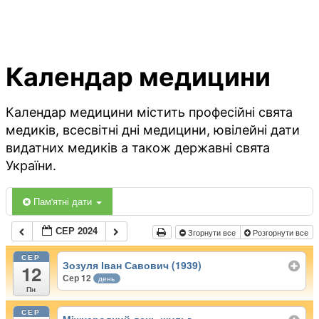
Календар медицини
Календар медицини містить професійні свята
медиків, всесвітні дні медицини, ювілейні дати
видатних медиків а також державні свята
України.
Пам'ятні дати
СЕР 2024
Згорнути все
Розгорнути все
СЕР
Зозуля Іван Савович (1939)
12
Сер 12
день
Пн
СЕР