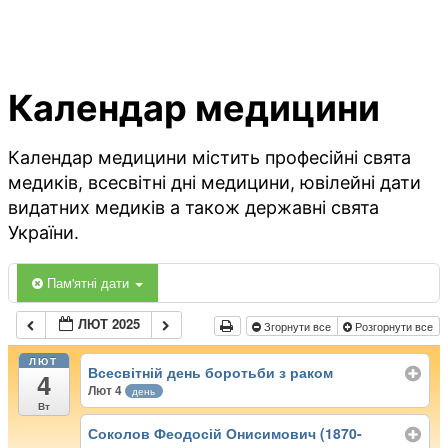
Календар медицини
Календар медицини містить професійні свята
медиків, всесвітні дні медицини, ювілейні дати
видатних медиків а також державні свята
України.
Пам'ятні дати
ЛЮТ 2025
Згорнути все
Розгорнути все
ЛЮТ
Всесвітній день боротьби з раком
4
Лют 4
день
Вт
Соколов Феодосій Онисимович (1870-