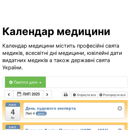
Календар медицини
Календар медицини містить професійні свята
медиків, всесвітні дні медицини, ювілейні дати
видатних медиків а також державні свята
України.
Пам'ятні дати
ЛИП 2025
Згорнути все
Розгорнути все
ЛИП
День судового експерта
4
Лип 4
день
Пт
ЛИП