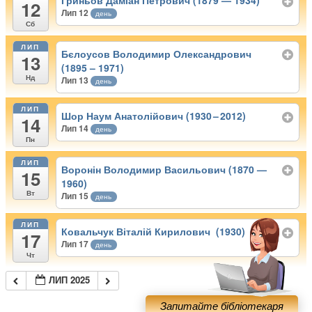
Гриньов Даміан Петрович (1879 — 1934)
12
Лип 12
день
Сб
ЛИП
Бєлоусов Володимир Олександрович
13
(1895 – 1971)
Нд
Лип 13
день
ЛИП
Шор Наум Анатолійович (1930 – 2012)
14
Лип 14
день
Пн
ЛИП
Воронін Володимир Васильович (1870 —
15
1960)
Вт
Лип 15
день
ЛИП
Ковальчук Віталій Кирилович (1930)
17
Лип 17
день
Чт
ЛИП 2025