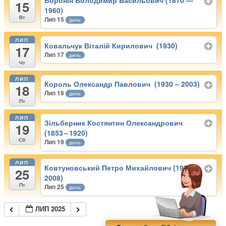
Воронін Володимир Васильович (1870 —
15
1960)
Вт
Лип 15
день
ЛИП
Ковальчук Віталій Кирилович (1930)
17
Лип 17
день
Чт
ЛИП
Король Олександр Павлович (1930 – 2003)
18
Лип 18
день
Пт
ЛИП
Зільберник Костянтин Олександрович
19
(1853 – 1920)
Сб
Лип 19
день
ЛИП
Ковтуновський Петро Михайлович (1925 –
25
2008)
Пт
Лип 25
день
ЛИП 2025