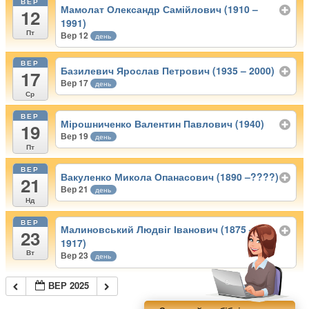
ВЕР
Мамолат Олександр Самійлович (1910 –
12
1991)
Пт
Вер 12
день
ВЕР
Базилевич Ярослав Петрович (1935 – 2000)
17
Вер 17
день
Ср
ВЕР
Мірошниченко Валентин Павлович (1940)
19
Вер 19
день
Пт
ВЕР
Вакуленко Микола Опанасович (1890 –????)
21
Вер 21
день
Нд
ВЕР
Малиновський Людвіг Іванович (1875 –
23
1917)
Вт
Вер 23
день
ВЕР 2025