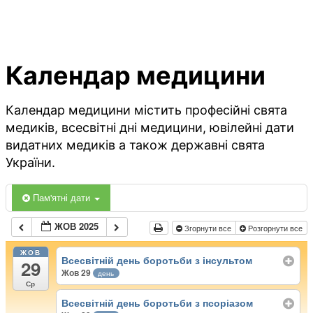
Календар медицини
Календар медицини містить професійні свята
медиків, всесвітні дні медицини, ювілейні дати
видатних медиків а також державні свята
України.
Пам'ятні дати
ЖОВ 2025
Згорнути все
Розгорнути все
ЖОВ
Всесвітній день боротьби з інсультом
29
Жов 29
день
Ср
Всесвітній день боротьби з псоріазом