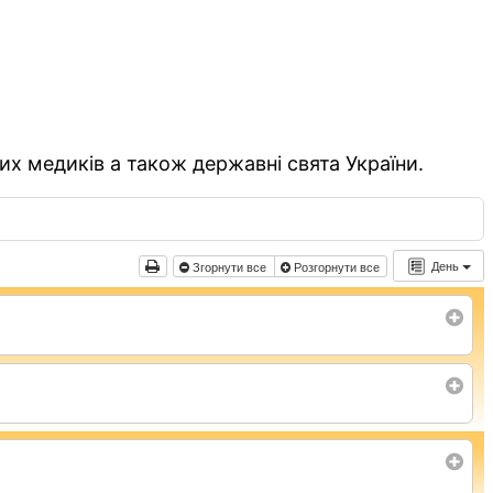
их медиків а також державні свята України.
День
Згорнути все
Розгорнути все