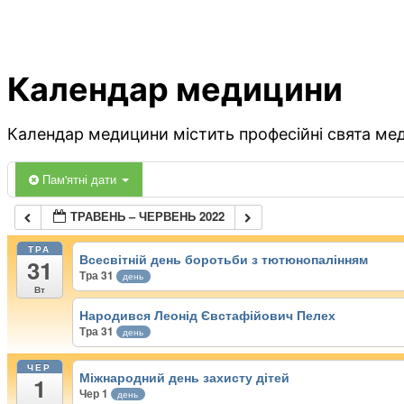
Календар медицини
Календар медицини містить професійні свята меди
Пам'ятні дати
ТРАВЕНЬ – ЧЕРВЕНЬ 2022
ТРА
Всесвітній день боротьби з тютюнопалінням
31
Тра 31
день
Вт
Народився Леонід Євстафійович Пелех
Тра 31
день
ЧЕР
Міжнародний день захисту дітей
1
Чер 1
день