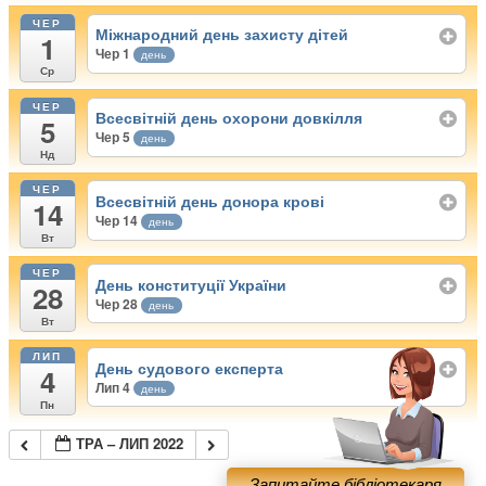
ЧЕР
Міжнародний день захисту дітей
1
Чер 1
день
Ср
ЧЕР
Всесвітній день охорони довкілля
5
Чер 5
день
Нд
ЧЕР
Всесвітній день донора крові
14
Чер 14
день
Вт
ЧЕР
День конституції України
28
Чер 28
день
Вт
ЛИП
День судового експерта
4
Лип 4
день
Пн
ТРА – ЛИП 2022