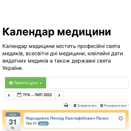
Календар медицини
Календар медицини містить професійні свята
медиків, всесвітні дні медицини, ювілейні дати
видатних медиків а також державні свята
України.
Пам'ятні дати
ТРА – ЛИП 2022
Згорнути все
Розгорнути все
ТРА
Народився Леонід Євстафійович Пелех
31
Тра 31
день
Вт