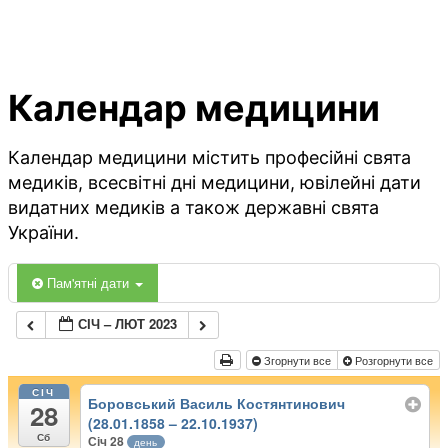
Календар медицини
Календар медицини містить професійні свята
медиків, всесвітні дні медицини, ювілейні дати
видатних медиків а також державні свята
України.
Пам'ятні дати
СІЧ – ЛЮТ 2023
Згорнути все
Розгорнути все
СІЧ
Боровський Василь Костянтинович
28
(28.01.1858 – 22.10.1937)
Сб
Січ 28
день