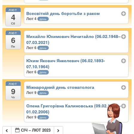
ЛЮТ
Всесвітній день боротьби з раком
4
Лют 4
день
Сб
ЛЮТ
Михайло Юхимович Ничитайло (06.02.1948–
6
07.03.2021)
Пн
Лют 6
день
Юхим Якович Янкелевич (06.02.1893-
07.10.1964)
Лют 6
день
ЛЮТ
Міжнародний день стоматолога
9
Лют 9
день
Чт
Олена Григорівна Калиновська (09.02.1923 –
01.02.2006)
Лют 9
день
СІЧ – ЛЮТ 2023