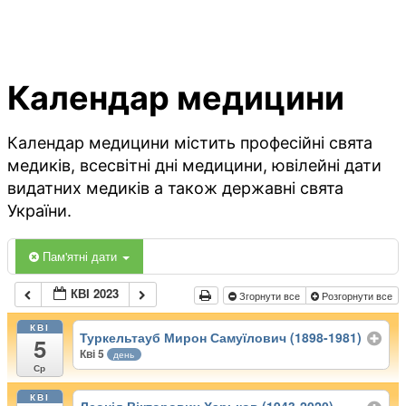
Календар медицини
Календар медицини містить професійні свята
медиків, всесвітні дні медицини, ювілейні дати
видатних медиків а також державні свята
України.
Пам'ятні дати
КВІ 2023
Згорнути все
Розгорнути все
КВІ
Туркельтауб Мирон Самуїлович (1898-1981)
5
Кві 5
день
Ср
КВІ