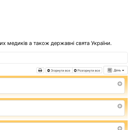
их медиків а також державні свята України.
День
Згорнути все
Розгорнути все