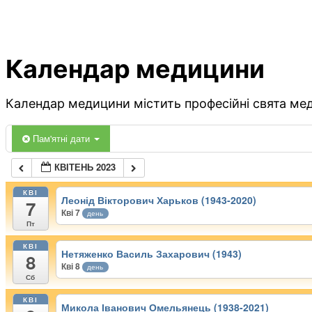
Календар медицини
Календар медицини містить професійні свята меди
Пам'ятні дати
КВІТЕНЬ 2023
КВІ
Леонід Вікторович Харьков (1943-2020)
7
Кві 7
день
Пт
КВІ
Нетяженко Василь Захарович (1943)
8
Кві 8
день
Сб
КВІ
Микола Іванович Омельянець (1938-2021)