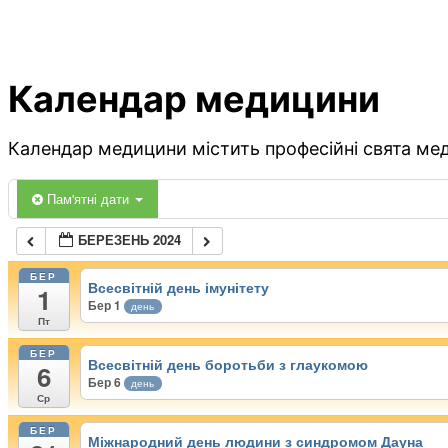
Календар медицини
Календар медицини містить професійні свята меди
Пам'ятні дати
БЕРЕЗЕНЬ 2024
БЕР
Всесвітній день імунітету
1
Бер 1
день
Пт
БЕР
Всесвітній день боротьби з глаукомою
6
Бер 6
день
Ср
БЕР
Міжнародний день людини з синдромом Дауна