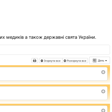
их медиків а також державні свята України.
День
Згорнути все
Розгорнути все