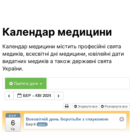
Календар медицини
Календар медицини містить професійні свята
медиків, всесвітні дні медицини, ювілейні дати
видатних медиків а також державні свята
України.
Пам'ятні дати
БЕР – КВІ 2024
Згорнути все
Розгорнути все
БЕР
Всесвітній день боротьби з глаукомою
6
Бер 6
день
Ср