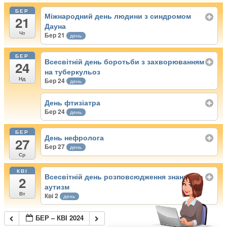
БЕР
Міжнародний день людини з синдромом
21
Дауна
Чт
Бер 21
день
БЕР
Всесвітній день боротьби з захворюванням
24
на туберкульоз
Нд
Бер 24
день
День фтизіатра
Бер 24
день
БЕР
День нефролога
27
Бер 27
день
Ср
КВІ
Всесвітній день розповсюдження знань про
2
аутизм
Вт
Кві 2
день
БЕР – КВІ 2024