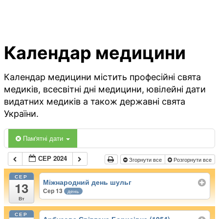
Календар медицини
Календар медицини містить професійні свята
медиків, всесвітні дні медицини, ювілейні дати
видатних медиків а також державні свята
України.
Пам'ятні дати
СЕР 2024
Згорнути все
Розгорнути все
СЕР
Міжнародний день шульг
13
Сер 13
день
Вт
СЕР