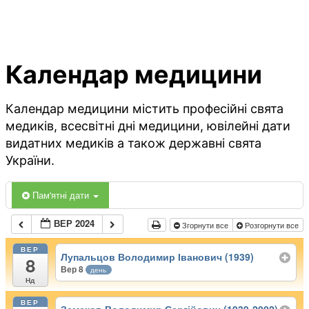
Календар медицини
Календар медицини містить професійні свята
медиків, всесвітні дні медицини, ювілейні дати
видатних медиків а також державні свята
України.
Пам'ятні дати
ВЕР 2024
Згорнути все
Розгорнути все
ВЕР
Лупальцов Володимир Іванович (1939)
8
Вер 8
день
Нд
ВЕР