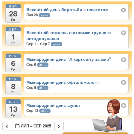
ЛИП
Всесвітній день боротьби з гепатитом
28
Лип 28
день
Пн
СЕР
Всесвітній тиждень підтримки грудного
1
вигодовування
Пт
Сер 1 – Сер 7
день
СЕР
Міжнародний день “Лікарі світу за мир”
6
Сер 6
день
Ср
СЕР
Міжнародний день офтальмології
8
Сер 8
день
Пт
СЕР
Міжнародний день шульг
13
Сер 13
день
Ср
ЛИП – СЕР 2025