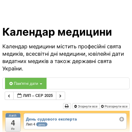
Календар медицини
Календар медицини містить професійні свята
медиків, всесвітні дні медицини, ювілейні дати
видатних медиків а також державні свята
України.
Пам'ятні дати
ЛИП – СЕР 2025
Згорнути все
Розгорнути все
ЛИП
День судового експерта
4
Лип 4
день
Пт