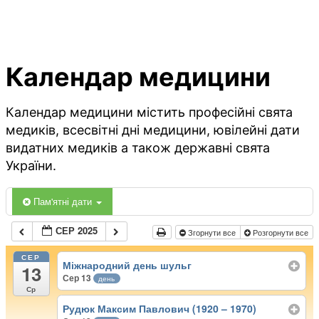
Календар медицини
Календар медицини містить професійні свята
медиків, всесвітні дні медицини, ювілейні дати
видатних медиків а також державні свята
України.
Пам'ятні дати
СЕР 2025
Згорнути все
Розгорнути все
СЕР
Міжнародний день шульг
13
Сер 13
день
Ср
Рудюк Максим Павлович (1920 – 1970)