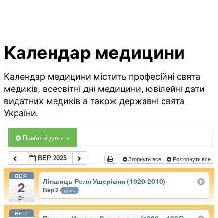
Календар медицини
Календар медицини містить професійні свята
медиків, всесвітні дні медицини, ювілейні дати
видатних медиків а також державні свята
України.
Пам'ятні дати
ВЕР 2025
Згорнути все
Розгорнути все
ВЕР
Ліпшиць Реля Ушерівна (1920-2010)
2
Вер 2
день
Вт
ВЕР