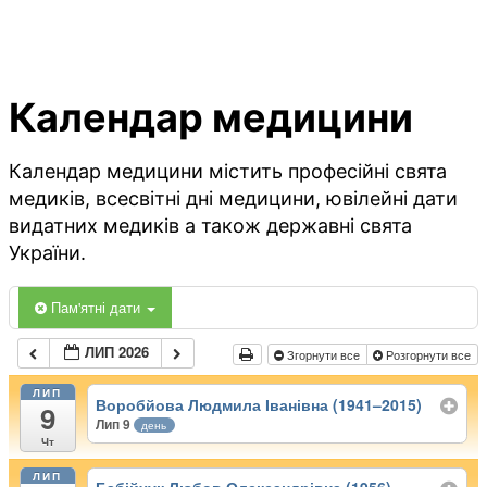
Календар медицини
Календар медицини містить професійні свята
медиків, всесвітні дні медицини, ювілейні дати
видатних медиків а також державні свята
України.
Пам'ятні дати
ЛИП 2026
Згорнути все
Розгорнути все
ЛИП
Воробйова Людмила Іванівна (1941–2015)
9
Лип 9
день
Чт
ЛИП