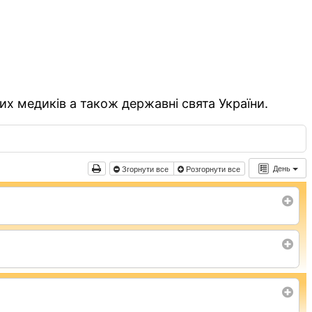
их медиків а також державні свята України.
День
Згорнути все
Розгорнути все