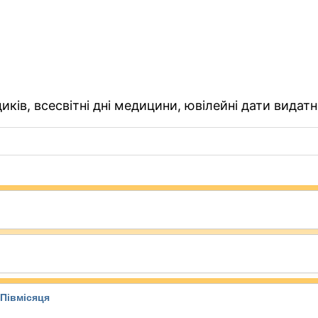
ків, всесвітні дні медицини, ювілейні дати видатн
Півмісяця