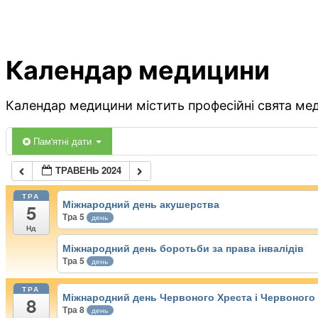
Календар медицини
Календар медицини містить професійні свята меди
Пам'ятні дати
ТРАВЕНЬ 2024
ТРА
Міжнародний день акушерства
5
Тра 5
день
Нд
Міжнародний день боротьби за права інвалідів
Тра 5
день
ТРА
Міжнародний день Червоного Хреста і Червоного 
8
Тра 8
день