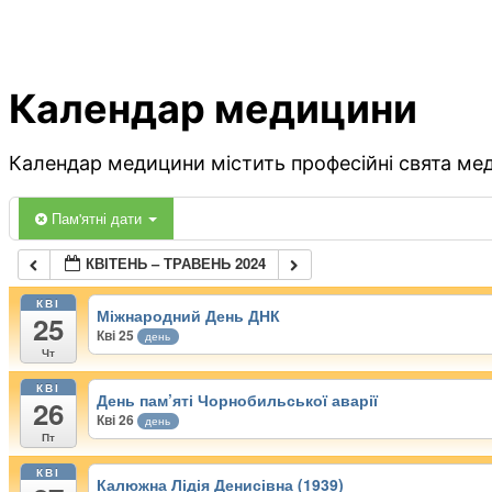
Календар медицини
Календар медицини містить професійні свята меди
Пам'ятні дати
КВІТЕНЬ – ТРАВЕНЬ 2024
КВІ
Міжнародний День ДНК
25
Кві 25
день
Чт
КВІ
День пам’яті Чорнобильської аварії
26
Кві 26
день
Пт
КВІ
Калюжна Лідія Денисівна (1939)