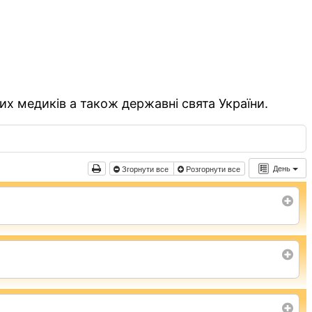
их медиків а також державні свята України.
День
Згорнути все
Розгорнути все