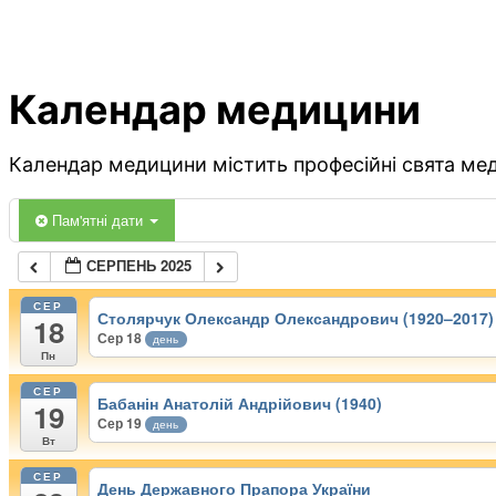
Календар медицини
Календар медицини містить професійні свята меди
Пам'ятні дати
СЕРПЕНЬ 2025
СЕР
Столярчук Олександр Олександрович (1920–2017)
18
Сер 18
день
Пн
СЕР
Бабанін Анатолій Андрійович (1940)
19
Сер 19
день
Вт
СЕР
День Державного Прапора України