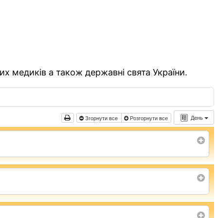
их медиків а також державні свята України.
День
Згорнути все
Розгорнути все