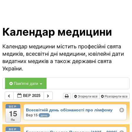
Календар медицини
Календар медицини містить професійні свята
медиків, всесвітні дні медицини, ювілейні дати
видатних медиків а також державні свята
України.
Пам'ятні дати
ВЕР 2025
Згорнути все
Розгорнути все
ВЕР
Всесвітній день обізнаності про лімфому
15
Вер 15
день
Пн
ВЕР