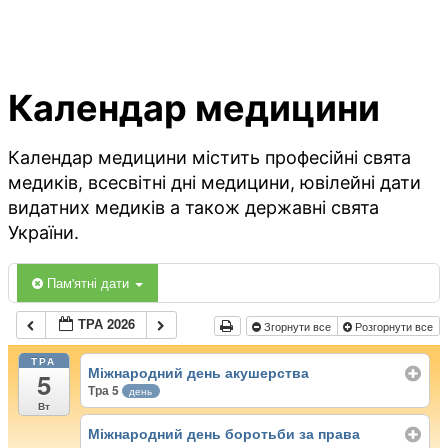
Календар медицини
Календар медицини містить професійні свята
медиків, всесвітні дні медицини, ювілейні дати
видатних медиків а також державні свята
України.
Пам'ятні дати
ТРА 2026
Згорнути все
Розгорнути все
ТРА
Міжнародний день акушерства
5
Тра 5
день
Вт
Міжнародний день боротьби за права