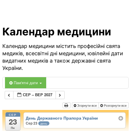
Календар медицини
Календар медицини містить професійні свята
медиків, всесвітні дні медицини, ювілейні дати
видатних медиків а також державні свята
України.
Пам'ятні дати
СЕР – ВЕР 2027
Згорнути все
Розгорнути все
СЕР
День Державного Прапора України
23
Сер 23
день
Пн