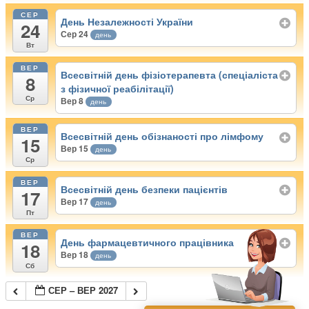
СЕР
День Незалежності України
24
Сер 24
день
Вт
ВЕР
Всесвітній день фізіотерапевта (спеціаліста
8
з фізичної реабілітації)
Ср
Вер 8
день
ВЕР
Всесвітній день обізнаності про лімфому
15
Вер 15
день
Ср
ВЕР
Всесвітній день безпеки пацієнтів
17
Вер 17
день
Пт
ВЕР
День фармацевтичного працівника
18
Вер 18
день
Сб
СЕР – ВЕР 2027