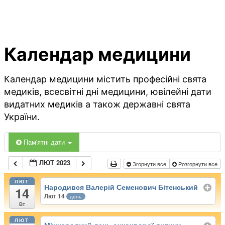
Календар медицини
Календар медицини містить професійні свята
медиків, всесвітні дні медицини, ювілейні дати
видатних медиків а також державні свята
України.
Пам'ятні дати
ЛЮТ 2023
Згорнути все
Розгорнути все
ЛЮТ
Народився Валерій Семенович Бітенський
14
Лют 14
день
Вт
ЛЮТ