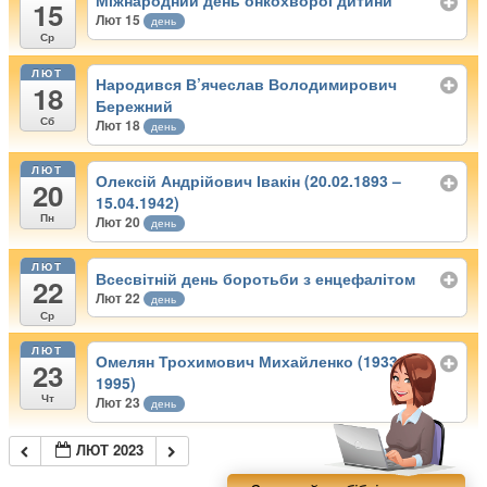
Міжнародний день онкохворої дитини
15
Лют 15
день
Ср
ЛЮТ
Народився В’ячеслав Володимирович
18
Бережний
Сб
Лют 18
день
ЛЮТ
Олексій Андрійович Івакін (20.02.1893 –
20
15.04.1942)
Пн
Лют 20
день
ЛЮТ
Всесвітній день боротьби з енцефалітом
22
Лют 22
день
Ср
ЛЮТ
Омелян Трохимович Михайленко (1933 –
23
1995)
Чт
Лют 23
день
ЛЮТ 2023