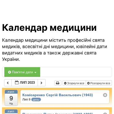
Календар медицини
Календар медицини містить професійні свята
медиків, всесвітні дні медицини, ювілейні дати
видатних медиків а також державні свята
України.
Пам'ятні дати
ЛИП 2023
Згорнути все
Розгорнути все
ЛИП
Комісаренко Сергій Васильович (1943)
9
Лип 9
день
Нд
ЛИП