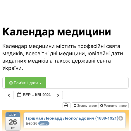
Календар медицини
Календар медицини містить професійні свята
медиків, всесвітні дні медицини, ювілейні дати
видатних медиків а також державні свята
України.
Пам'ятні дати
БЕР – КВІ 2024
Згорнути все
Розгорнути все
БЕР
Гіршман Леонард Леопольдович (1839-1921)
26
Бер 26
день
Вт