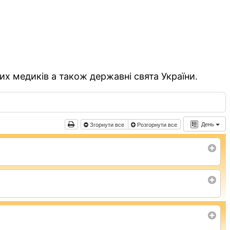
их медиків а також державні свята України.
День
Згорнути все
Розгорнути все