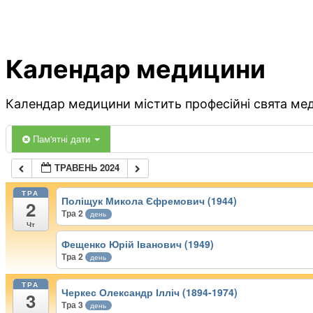
Календар медицини
Календар медицини містить професійні свята меди
Пам'ятні дати
ТРАВЕНЬ 2024
ТРА
Поліщук Микола Єфремович (1944)
2
Тра 2
день
Чт
Фещенко Юрій Іванович (1949)
Тра 2
день
ТРА
Черкес Олександр Ілліч (1894-1974)
3
Тра 3
день