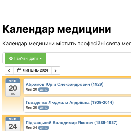
Календар медицини
Календар медицини містить професійні свята меди
Пам'ятні дати
ЛИПЕНЬ 2024
ЛИП
Абрамов Юрій Олександрович (1929)
20
Лип 20
день
Сб
Гвозденко Людмила Андріївна (1939-2014)
Лип 20
день
ЛИП
Підгаєцький Володимир Якович (1889-1937)
24
Лип 24
день