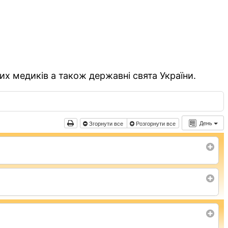
их медиків а також державні свята України.
День
Згорнути все
Розгорнути все