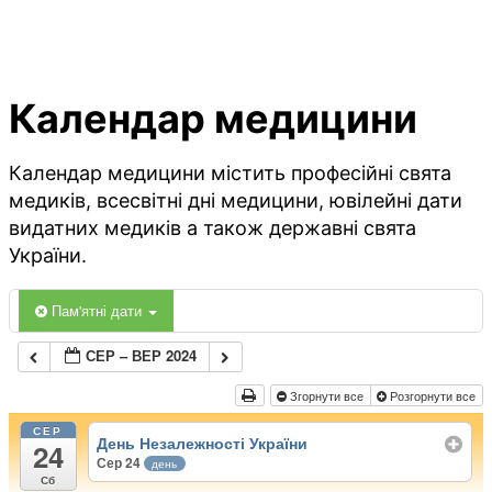
Календар медицини
Календар медицини містить професійні свята
медиків, всесвітні дні медицини, ювілейні дати
видатних медиків а також державні свята
України.
Пам'ятні дати
СЕР – ВЕР 2024
Згорнути все
Розгорнути все
СЕР
День Незалежності України
24
Сер 24
день
Сб