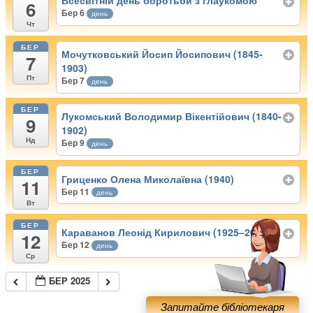
Всесвітній день боротьби з глаукомою
6
Бер 6
день
Чт
БЕР
Мочутковський Йосип Йосипович (1845-
7
1903)
Пт
Бер 7
день
БЕР
Лукомський Володимир Вікентійович (1840-
9
1902)
Нд
Бер 9
день
БЕР
Гриценко Олена Миколаївна (1940)
11
Бер 11
день
Вт
БЕР
Караванов Леонід Кирилович (1925–2002)
12
Бер 12
день
Ср
БЕР 2025