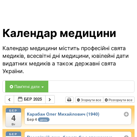
Календар медицини
Календар медицини містить професійні свята
медиків, всесвітні дні медицини, ювілейні дати
видатних медиків а також державні свята
України.
Пам'ятні дати
БЕР 2025
Згорнути все
Розгорнути все
БЕР
Карабан Олег Михайлович (1940)
4
Бер 4
день
Вт
БЕР