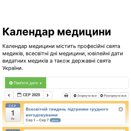
Календар медицини
Календар медицини містить професійні свята
медиків, всесвітні дні медицини, ювілейні дати
видатних медиків а також державні свята
України.
Пам'ятні дати
СЕР 2025
Згорнути все
Розгорнути все
СЕР
Всесвітній тиждень підтримки грудного
1
вигодовування
Пт
Сер 1 – Сер 7
день