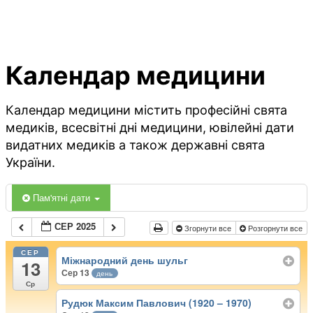
Календар медицини
Календар медицини містить професійні свята
медиків, всесвітні дні медицини, ювілейні дати
видатних медиків а також державні свята
України.
Пам'ятні дати
СЕР 2025
Згорнути все
Розгорнути все
СЕР
Міжнародний день шульг
13
Сер 13
день
Ср
Рудюк Максим Павлович (1920 – 1970)