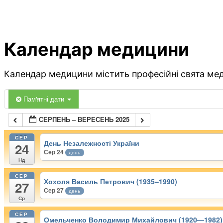
Календар медицини
Календар медицини містить професійні свята меди
Пам'ятні дати
СЕРПЕНЬ – ВЕРЕСЕНЬ 2025
СЕР
День Незалежності України
24
Сер 24
день
Нд
СЕР
Хохоля Василь Петрович (1935–1990)
27
Сер 27
день
Ср
СЕР
Омельченко Володимир Михайлович (1920—1982)