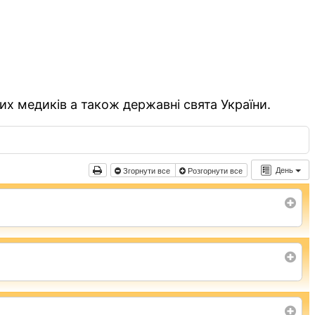
их медиків а також державні свята України.
День
Згорнути все
Розгорнути все