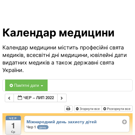
Календар медицини
Календар медицини містить професійні свята
медиків, всесвітні дні медицини, ювілейні дати
видатних медиків а також державні свята
України.
Пам'ятні дати
ЧЕР – ЛИП 2022
Згорнути все
Розгорнути все
ЧЕР
Міжнародний день захисту дітей
1
Чер 1
день
Ср