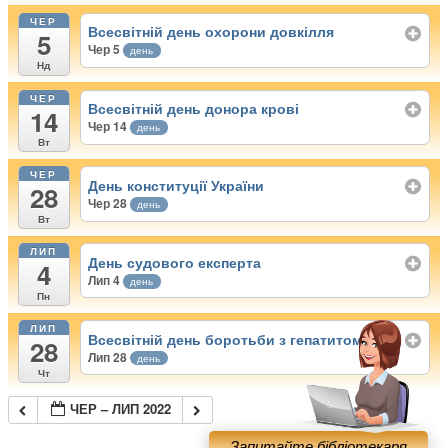
ЧЕР
Всесвітній день охорони довкілля
5
Чер 5
день
Нд
ЧЕР
Всесвітній день донора крові
14
Чер 14
день
Вт
ЧЕР
День конституції України
28
Чер 28
день
Вт
ЛИП
День судового експерта
4
Лип 4
день
Пн
ЛИП
Всесвітній день боротьби з гепатитом
28
Лип 28
день
Чт
ЧЕР – ЛИП 2022