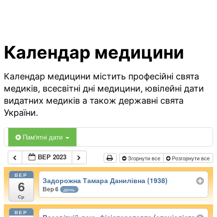
Календар медицини
Календар медицини містить професійні свята
медиків, всесвітні дні медицини, ювілейні дати
видатних медиків а також державні свята
України.
Пам'ятні дати
ВЕР 2023
Згорнути все
Розгорнути все
ВЕР
Задорожна Тамара Данилівна (1938)
6
Вер 6
день
Ср
ВЕР