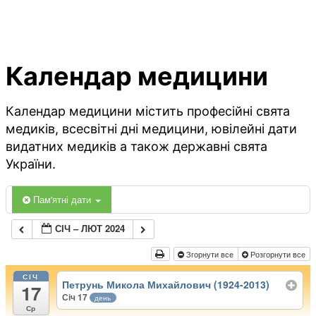
Календар медицини
Календар медицини містить професійні свята
медиків, всесвітні дні медицини, ювілейні дати
видатних медиків а також державні свята
України.
Пам'ятні дати
СІЧ – ЛЮТ 2024
Згорнути все
Розгорнути все
СІЧ
Петрунь Микола Михайлович (1924-2013)
17
Січ 17
день
Ср