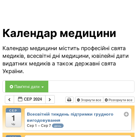
Календар медицини
Календар медицини містить професійні свята
медиків, всесвітні дні медицини, ювілейні дати
видатних медиків а також державні свята
України.
Пам'ятні дати
СЕР 2024
Згорнути все
Розгорнути все
СЕР
Всесвітній тиждень підтримки грудного
1
вигодовування
Чт
Сер 1 – Сер 7
день