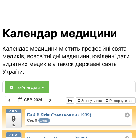
Календар медицини
Календар медицини містить професійні свята
медиків, всесвітні дні медицини, ювілейні дати
видатних медиків а також державні свята
України.
Пам'ятні дати
СЕР 2024
Згорнути все
Розгорнути все
СЕР
Бабій Яків Степанович (1939)
9
Сер 9
день
Пт
СЕР