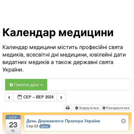
Календар медицини
Календар медицини містить професійні свята
медиків, всесвітні дні медицини, ювілейні дати
видатних медиків а також державні свята
України.
Пам'ятні дати
СЕР – ВЕР 2024
Згорнути все
Розгорнути все
СЕР
День Державного Прапора України
23
Сер 23
день
Пт