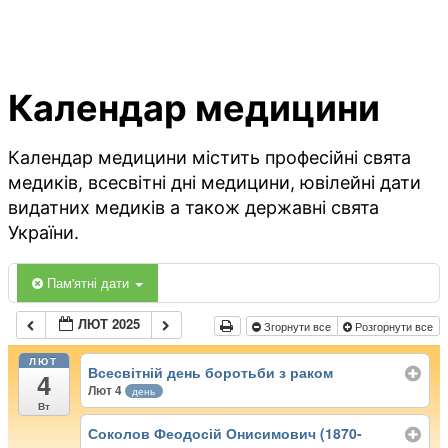
Календар медицини
Календар медицини містить професійні свята
медиків, всесвітні дні медицини, ювілейні дати
видатних медиків а також державні свята
України.
Пам'ятні дати
ЛЮТ 2025
Згорнути все
Розгорнути все
ЛЮТ
Всесвітній день боротьби з раком
4
Лют 4
день
Вт
Соколов Феодосій Онисимович (1870-